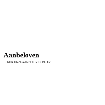
Beeldende Kunst als inspiratie in elke
omgeving
11 april 2024
2 Minuten lezen
Aanbeloven
BEKIJK ONZE AANBELOVEN BLOGS