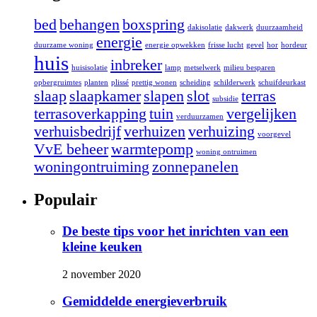
bed
behangen
boxspring
dakisolatie
dakwerk
duurzaamheid
energie
duurzame woning
energie opwekken
frisse lucht
gevel
hor
hordeur
huis
inbreker
huisisolatie
lamp
metselwerk
milieu besparen
opbergruimtes
planten
plissé
prettig wonen
scheiding
schilderwerk
schuifdeurkast
slaap
slaapkamer
slapen
slot
terras
subsidie
terrasoverkapping
tuin
vergelijken
verduurzamen
verhuisbedrijf
verhuizen
verhuizing
voorgevel
VvE beheer
warmtepomp
woning ontruimen
woningontruiming
zonnepanelen
Populair
De beste tips voor het inrichten van een
kleine keuken
2 november 2020
Gemiddelde energieverbruik