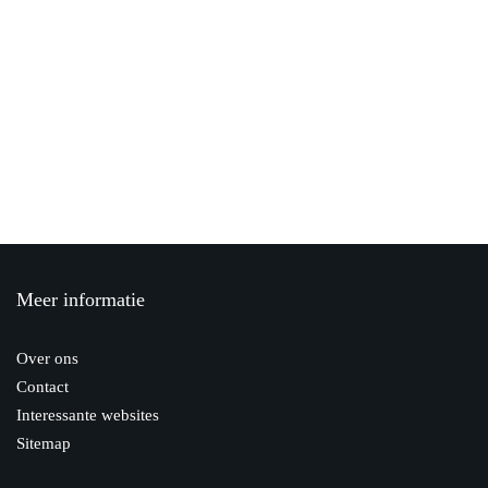
2 november 2020
Gemiddelde energieverbruik
28 november 2019
Hoe kan je met GEP Regenwater geld
besparen in huis
2 december 2019
Meer informatie
Hoe houd je de temperatuur in een serre
aangenaam?
Over ons
14 november 2023
Contact
Interessante websites
Sitemap