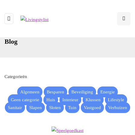
Blog
Categorieën
Algemeen
Besparen
Beveiliging
Energie
Geen categorie
Huis
Interieur
Klussen
Lifestyle
Sanitair
Slapen
Sloten
Tuin
Vastgoed
Verhuizen