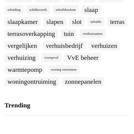
slaap
scheiding
schilderwerk
schuifdeurkast
slaapkamer
slapen
slot
terras
subsidie
terrasoverkapping
tuin
verduurzamen
vergelijken
verhuisbedrijf
verhuizen
verhuizing
VvE beheer
voorgevel
warmtepomp
woning ontruimen
woningontruiming
zonnepanelen
Trending