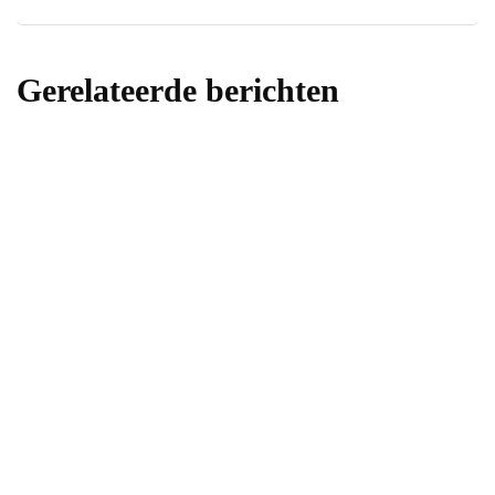
Gerelateerde berichten
huis
Waarom een periodieke dakinspectie in
Oldenzaal belangrijk is
Door
Elise
18 september 2025