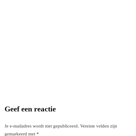
Power your team
with InHype
[mc4wp_form id="17"]
Add some text to explain benefits of
subscripton on your services.
Geef een reactie
Je e-mailadres wordt niet gepubliceerd.
Vereiste velden zijn
gemarkeerd met
*