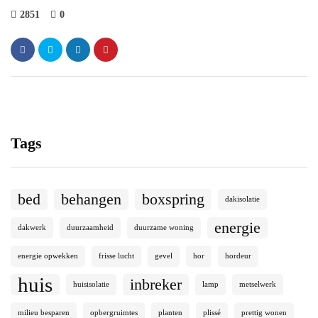
2851
0
Tags
bed
behangen
boxspring
dakisolatie
energie
dakwerk
duurzaamheid
duurzame woning
energie opwekken
frisse lucht
gevel
hor
hordeur
huis
inbreker
huisisolatie
lamp
metselwerk
milieu besparen
opbergruimtes
planten
plissé
prettig wonen