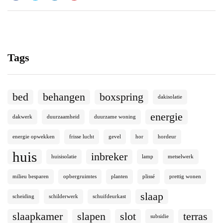
Tags
bed
behangen
boxspring
dakisolatie
energie
dakwerk
duurzaamheid
duurzame woning
energie opwekken
frisse lucht
gevel
hor
hordeur
huis
inbreker
huisisolatie
lamp
metselwerk
milieu besparen
opbergruimtes
planten
plissé
prettig wonen
slaap
scheiding
schilderwerk
schuifdeurkast
slaapkamer
slapen
slot
terras
subsidie