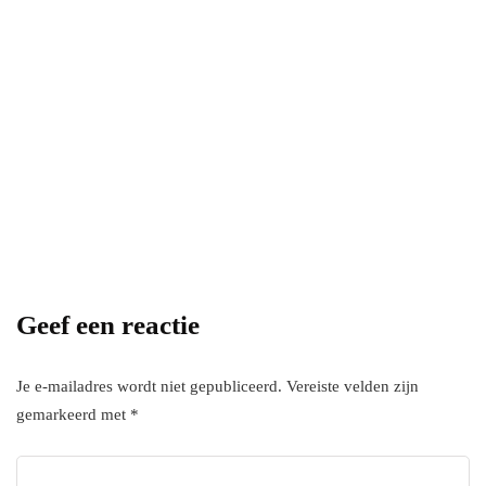
Power your team
with InHype
[mc4wp_form id="17"]
Add some text to explain benefits of
subscripton on your services.
Geef een reactie
Je e-mailadres wordt niet gepubliceerd.
Vereiste velden zijn
gemarkeerd met
*